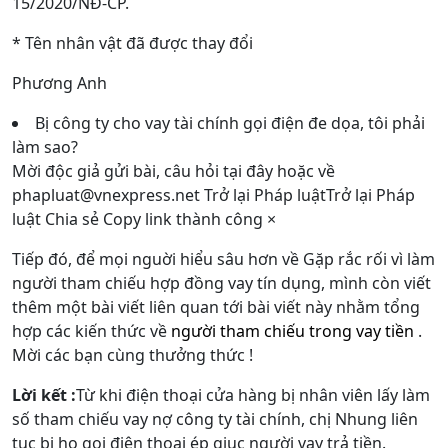
15/2020/NĐ-CP.
* Tên nhân vật đã được thay đổi
Phương Anh
Bị công ty cho vay tài chính gọi điện đe dọa, tôi phải
làm sao?
Mời độc giả gửi bài, câu hỏi tại đây hoặc về
phapluat@vnexpress.net
Trở lại Pháp luậtTrở lại Pháp
luật Chia sẻ Copy link thành công ×
Tiếp đó, để mọi nguời hiểu sâu hơn về Gặp rắc rối vì làm
người tham chiếu hợp đồng vay tín dụng, mình còn viết
thêm một bài viết liên quan tới bài viết này nhằm tổng
hợp các kiến thức về
người tham chiếu trong vay tiền
.
Mời các bạn cùng thưởng thức !
Lời kết :
Từ khi điện thoại cửa hàng bị nhân viên lấy làm
số tham chiếu vay nợ công ty tài chính, chị Nhung liên
tục bị họ gọi điện thoại ép giục người vay trả tiền.