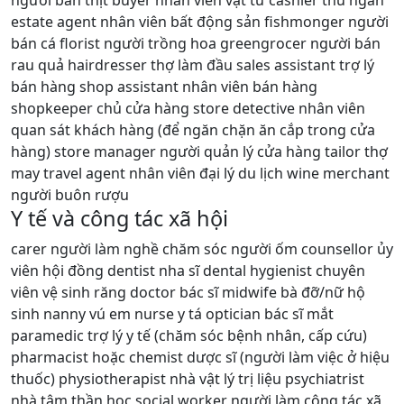
người bán thịt buyer nhân viên vật tư cashier thu ngân
estate agent nhân viên bất động sản fishmonger người
bán cá florist người trồng hoa greengrocer người bán
rau quả hairdresser thợ làm đầu sales assistant trợ lý
bán hàng shop assistant nhân viên bán hàng
shopkeeper chủ cửa hàng store detective nhân viên
quan sát khách hàng (để ngăn chặn ăn cắp trong cửa
hàng) store manager người quản lý cửa hàng tailor thợ
may travel agent nhân viên đại lý du lịch wine merchant
người buôn rượu
Y tế và công tác xã hội
carer người làm nghề chăm sóc người ốm counsellor ủy
viên hội đồng dentist nha sĩ dental hygienist chuyên
viên vệ sinh răng doctor bác sĩ midwife bà đỡ/nữ hộ
sinh nanny vú em nurse y tá optician bác sĩ mắt
paramedic trợ lý y tế (chăm sóc bệnh nhân, cấp cứu)
pharmacist hoặc chemist dược sĩ (người làm việc ở hiệu
thuốc) physiotherapist nhà vật lý trị liệu psychiatrist
nhà tâm thần học social worker người làm công tác xã