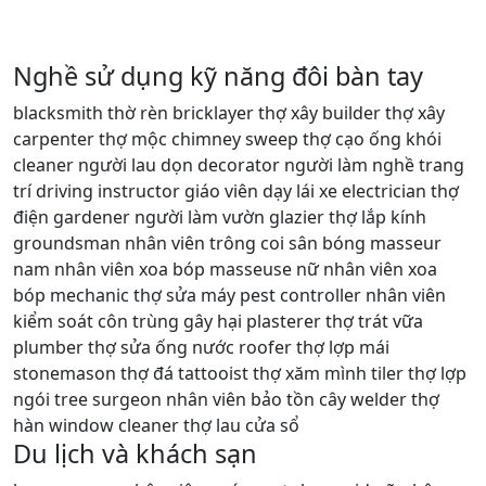
Nghề sử dụng kỹ năng đôi bàn tay
blacksmith thờ rèn bricklayer thợ xây builder thợ xây
carpenter thợ mộc chimney sweep thợ cạo ống khói
cleaner người lau dọn decorator người làm nghề trang
trí driving instructor giáo viên dạy lái xe electrician thợ
điện gardener người làm vườn glazier thợ lắp kính
groundsman nhân viên trông coi sân bóng masseur
nam nhân viên xoa bóp masseuse nữ nhân viên xoa
bóp mechanic thợ sửa máy pest controller nhân viên
kiểm soát côn trùng gây hại plasterer thợ trát vữa
plumber thợ sửa ống nước roofer thợ lợp mái
stonemason thợ đá tattooist thợ xăm mình tiler thợ lợp
ngói tree surgeon nhân viên bảo tồn cây welder thợ
hàn window cleaner thợ lau cửa sổ
Du lịch và khách sạn