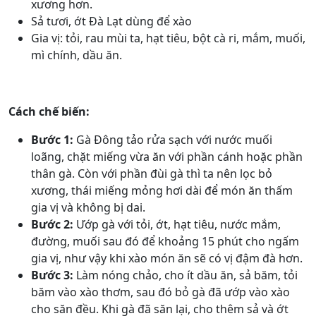
xương hơn.
Sả tươi, ớt Đà Lạt dùng để xào
Gia vị: tỏi, rau mùi ta, hạt tiêu, bột cà ri, mắm, muối,
mì chính, dầu ăn.
Cách chế biến:
Bước 1:
Gà Đông tảo rửa sạch với nước muối
loãng, chặt miếng vừa ăn với phần cánh hoặc phần
thân gà. Còn với phần đùi gà thì ta nên lọc bỏ
xương, thái miếng mỏng hơi dài để món ăn thấm
gia vị và không bị dai.
Bước 2:
Ướp gà với tỏi, ớt, hạt tiêu, nước mắm,
đường, muối sau đó để khoảng 15 phút cho ngấm
gia vị, như vậy khi xào món ăn sẽ có vị đậm đà hơn.
Bước 3:
Làm nóng chảo, cho ít dầu ăn, sả băm, tỏi
băm vào xào thơm, sau đó bỏ gà đã ướp vào xào
cho săn đều. Khi gà đã săn lại, cho thêm sả và ớt