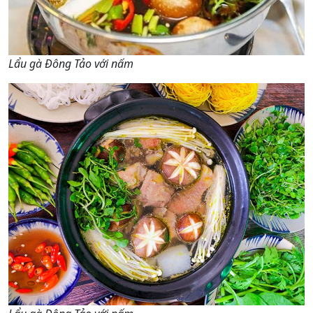
Lẩu gà Đông Tảo với nấm