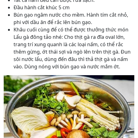
Tất cả nấm đều cần được rửa sạch.
Đầu hành cắt khúc 5 cm
Bún gạo ngâm nước cho mềm. Hành tím cắt nhỏ,
phi với dầu ăn để rắc lên bún gạo.
Khâu cuối cùng để có thể được thưởng thức món
Lẩu gà đông tảo nhé: Cho thịt gà ra đĩa oval lớn,
trang trí xung quanh là các loại nấm, có thể rắc
thêm gừng, ớt thái sợi và ngò lên trên thịt gà. Đun
sôi nước lẩu, dùng đến đâu thì thả thịt gà và nấm
vào. Dùng nóng với bún gạo và nước mắm ớt.