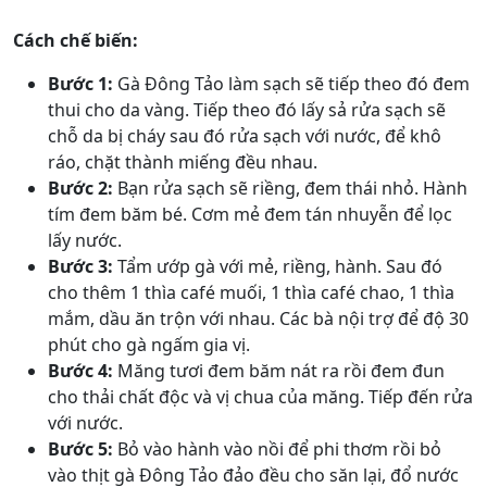
Cách chế biến:
Bước 1:
Gà Đông Tảo làm sạch sẽ tiếp theo đó đem
thui cho da vàng. Tiếp theo đó lấy sả rửa sạch sẽ
chỗ da bị cháy sau đó rửa sạch với nước, để khô
ráo, chặt thành miếng đều nhau.
Bước 2:
Bạn rửa sạch sẽ riềng, đem thái nhỏ. Hành
tím đem băm bé. Cơm mẻ đem tán nhuyễn để lọc
lấy nước.
Bước 3:
Tẩm ướp gà với mẻ, riềng, hành. Sau đó
cho thêm 1 thìa café muối, 1 thìa café chao, 1 thìa
mắm, dầu ăn trộn với nhau. Các bà nội trợ để độ 30
phút cho gà ngấm gia vị.
Bước 4:
Măng tươi đem băm nát ra rồi đem đun
cho thải chất độc và vị chua của măng. Tiếp đến rửa
với nước.
Bước 5:
Bỏ vào hành vào nồi để phi thơm rồi bỏ
vào thịt gà Đông Tảo đảo đều cho săn lại, đổ nước