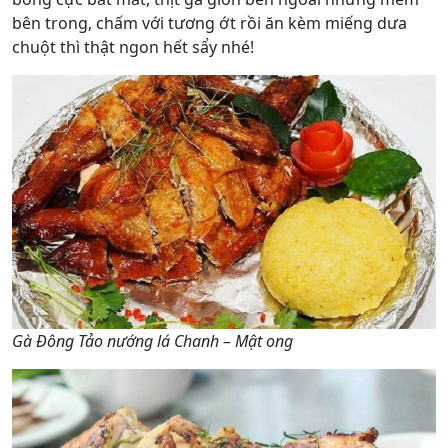
bên trong, chấm với tương ớt rồi ăn kèm miếng dưa
chuột thì thật ngon hết sẩy nhé!
Gà Đông Tảo nướng lá Chanh – Mật ong