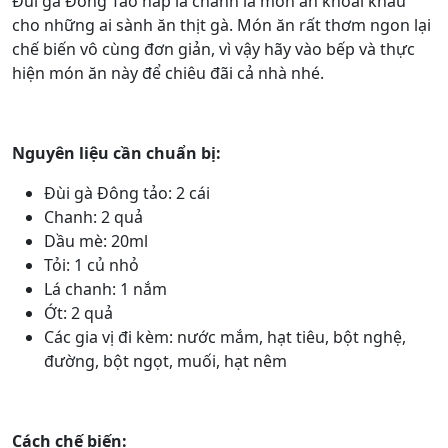
Đùi gà Đông Tảo hấp lá chanh là món ăn khoái khẩu
cho những ai sành ăn thịt gà. Món ăn rất thơm ngon lại
chế biến vô cùng đơn giản, vì vậy hãy vào bếp và thực
hiện món ăn này để chiêu đãi cả nhà nhé.
Nguyên liệu cần chuẩn bị:
Đùi gà Đông tảo: 2 cái
Chanh: 2 quả
Dầu mè: 20ml
Tỏi: 1 củ nhỏ
Lá chanh: 1 nắm
Ớt: 2 quả
Các gia vị đi kèm: nước mắm, hạt tiêu, bột nghệ,
đường, bột ngọt, muối, hạt nêm
Cách chế biến: