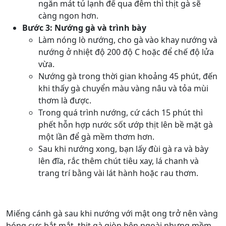
ngăn mát tủ lạnh để qua đêm thì thịt gà sẽ
càng ngon hơn.
Bước 3: Nướng gà và trình bày
Làm nóng lò nướng, cho gà vào khay nướng và
nướng ở nhiệt độ 200 độ C hoặc để chế độ lửa
vừa.
Nướng gà trong thời gian khoảng 45 phút, đến
khi thấy gà chuyển màu vàng nâu và tỏa mùi
thơm là được.
Trong quá trình nướng, cứ cách 15 phút thì
phết hỗn hợp nước sốt ướp thịt lên bề mặt gà
một lần để gà mềm thơm hơn.
Sau khi nướng xong, bạn lấy đùi gà ra và bày
lên đĩa, rắc thêm chút tiêu xay, lá chanh và
trang trí bằng vài lát hành hoặc rau thơm.
Miếng cánh gà sau khi nướng với mật ong trở nên vàng
bóng cực bắt mắt, thịt gà giòn bên ngoài nhưng mềm