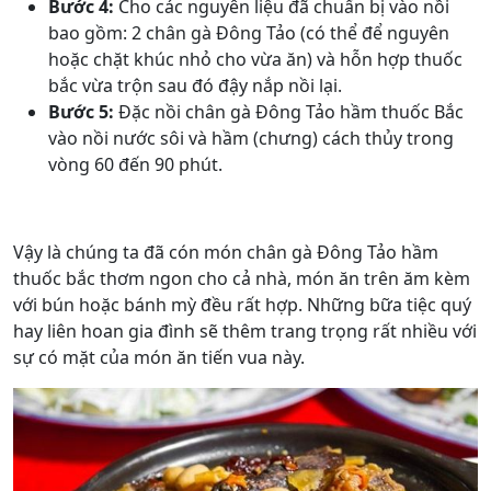
Bước 4:
Cho các nguyên liệu đã chuẩn bị vào nồi
bao gồm: 2 chân gà Đông Tảo (có thể để nguyên
hoặc chặt khúc nhỏ cho vừa ăn) và hỗn hợp thuốc
bắc vừa trộn sau đó đậy nắp nồi lại.
Bước 5:
Đặc nồi chân gà Đông Tảo hầm thuốc Bắc
vào nồi nước sôi và hầm (chưng) cách thủy trong
vòng 60 đến 90 phút.
Vậy là chúng ta đã cón món chân gà Đông Tảo hầm
thuốc bắc thơm ngon cho cả nhà, món ăn trên ăm kèm
với bún hoặc bánh mỳ đều rất hợp. Những bữa tiệc quý
hay liên hoan gia đình sẽ thêm trang trọng rất nhiều với
sự có mặt của món ăn tiến vua này.