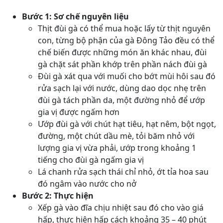
Bước 1:
Sơ chế nguyên liệu
Thịt đùi gà có thể mua hoặc lấy từ thịt nguyên
con, từng bộ phận của gà Đông Tảo đều có thể
chế biến được những món ăn khác nhau, đùi
gà chặt sát phần khớp trên phần nách đùi gà
Đùi gà xát qua với muối cho bớt mùi hôi sau đó
rửa sạch lại với nước, dùng dao dọc nhẹ trên
đùi gà tách phần da, một đường nhỏ để ướp
gia vị được ngấm hơn
Ướp đùi gà với chút hạt tiêu, hạt nêm, bột ngọt,
đường, một chút dầu mè, tỏi băm nhỏ với
lượng gia vị vừa phải, ướp trong khoảng 1
tiếng cho đùi gà ngấm gia vị
Lá chanh rửa sạch thái chỉ nhỏ, ớt tỉa hoa sau
đó ngâm vào nước cho nở
Bước 2:
Thực hiện
Xếp gà vào đĩa chịu nhiệt sau đó cho vào giá
hấp, thực hiện hấp cách khoảng 35 – 40 phút