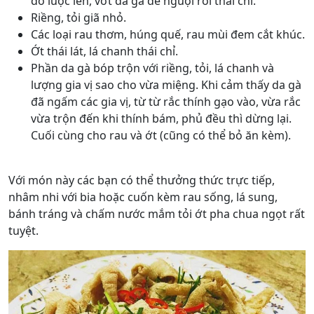
đó luộc lên, vớt da gà để nguội rồi thái chỉ.
Riềng, tỏi giã nhỏ.
Các loại rau thơm, húng quế, rau mùi đem cắt khúc.
Ớt thái lát, lá chanh thái chỉ.
Phần da gà bóp trộn với riềng, tỏi, lá chanh và
lượng gia vị sao cho vừa miệng. Khi cảm thấy da gà
đã ngấm các gia vị, từ từ rắc thính gạo vào, vừa rắc
vừa trộn đến khi thính bám, phủ đều thì dừng lại.
Cuối cùng cho rau và ớt (cũng có thể bỏ ăn kèm).
Với món này các bạn có thể thưởng thức trực tiếp,
nhâm nhi với bia hoặc cuốn kèm rau sống, lá sung,
bánh tráng và chấm nước mắm tỏi ớt pha chua ngọt rất
tuyệt.