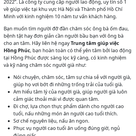
2022”. Là công ty cung cấp người lao động, uy tín số 1
về giúp việc tại khu vực Hà Nội và Thành phố Hồ Chí
Minh với kinh nghiệm 10 năm tư vấn khách hàng.
Bạn muốn tìm người đỡ đần chăm sóc ông bà ốm đau,
bệnh tật hay đơn giản cần người bầu bạn với ông bà
cho an tâm. Hãy liên hệ ngay
Trung tâm g
iúp việc
Hồng Phúc
, bạn hoàn toàn có thể yên tâm bởi lao động
tại Hồng Phúc được sàng lọc kỹ càng, có kinh nghiệm
và kỹ năng chăm sóc người già như:
Nói chuyện, chăm sóc, tâm sự chia sẻ với người già,
giúp họ vơi bớt đi những trống trải của tuổi già.
Am hiểu tâm lý của người già, giúp người già luôn
cảm giác thoải mái vì được quan tâm.
Đi chợ, lựa chọn thực phẩm dành cho người cao
tuổi, nấu những món ăn người cao tuổi thích.
Sơ chế nguyên liệu, nấu ăn ngon.
Phục vụ người cao tuổi ăn uống đúng giờ, ngủ
đúng giấc.