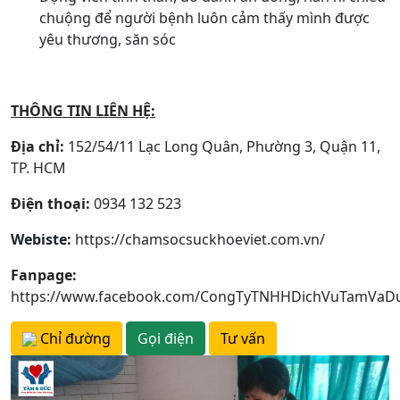
chuộng để người bệnh luôn cảm thấy mình được
yêu thương, săn sóc
THÔNG TIN LIÊN HỆ:
Địa chỉ:
152/54/11 Lạc Long Quân, Phường 3, Quận 11,
TP. HCM
Điện thoại:
0934 132 523
Webiste:
https://chamsocsuckhoeviet.com.vn/
Fanpage:
https://www.facebook.com/CongTyTNHHDichVuTamVaD
Chỉ đường
Gọi điện
Tư vấn