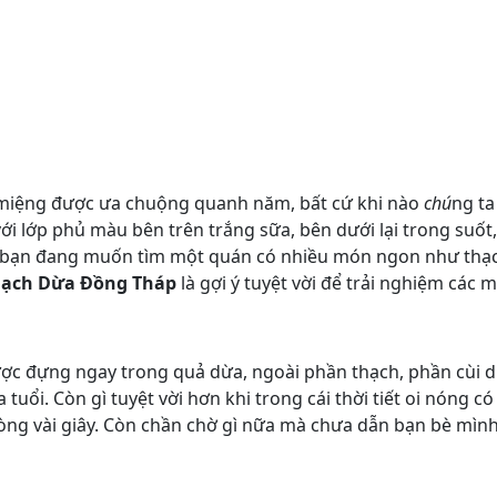
 miệng được ưa chuộng quanh năm, bất cứ khi nào
chú
ng ta
 với lớp phủ màu bên trên trắng sữa, bên dưới lại trong suốt
bạn đang muốn tìm một quán có nhiều món ngon như thạch
ạch Dừa Đồng Tháp
là gợi ý tuyệt vời để trải nghiệm các
ợc đựng ngay trong quả dừa, ngoài phần thạch, phần cùi d
uổi. Còn gì tuyệt vời hơn khi trong cái thời tiết oi nóng 
vòng vài giây. Còn chần chờ gì nữa mà chưa dẫn bạn bè mì