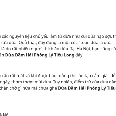
 các nguyên liệu chủ yếu làm từ dừa như cùi dừa nạo sợi, 
ữa dừa. Quả thật, đây đúng là một cốc "toàn dừa là dừa". 
là do rất nhiều người thích ăn dừa. Tại Hà Nội, bạn cũng c
uán
Dừa Dầm Hải Phòng Lý Tiểu Long
đấy!
âu ăn rất mát và khi được bào mỏng thì còn tạo cảm giác d
ngậy, thơm thơm mùi dừa. Tuy nhiên, điểm trừ của dừa dầm l
 chần chờ gì nữa mà chưa ghé
Dừa Dầm Hải Phòng Lý Tiểu
à Nội