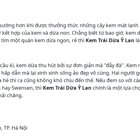
 sướng hơn khi được thưởng thức những cây kem mát lạnh 
ự kết hợp của kem và dừa non. Chẳng biết từ bao giờ,
kem d
 tìm một quán kem dừa ngon, rẻ thì
Kem Trái Dừa Ỷ Lan
là
cầu kì, kem dừa thu hút bởi sự đơn giản mà "đẫy đà". Kem m
ấp dẫn mà lại xinh xinh sống ảo đẹp vô cùng. Hai người gọi
hè thì ra cũng không khó chịu đến thế. Nếu đem so với c
n hay Swensen, thì
Kem Trái Dừa Ỷ Lan
chính là một lựa c
hải chăng.
, TP. Hà Nội