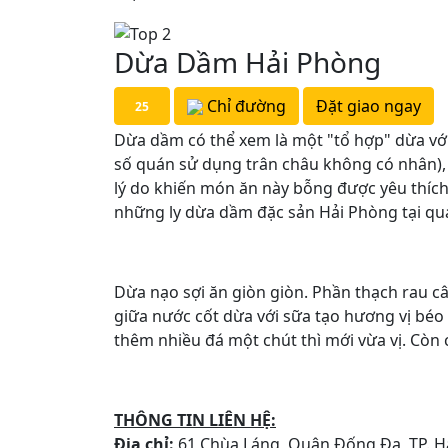
Dừa Dầm Hải Phòng
Chỉ đường
Đặt giao ngay
25
Dừa dầm có thể xem là một "tổ hợp" dừa với
số quán sử dụng trân châu không có nhân), s
lý do khiến món ăn này bỗng được yêu thích 
những ly dừa dầm đặc sản Hải Phòng tại q
Dừa nạo sợi ăn giòn giòn. Phần thạch rau c
giữa nước cốt dừa với sữa tạo hương vị béo 
thêm nhiều đá một chút thì mới vừa vị. Còn
THÔNG TIN LIÊN HỆ:
Địa chỉ:
61 Chùa Láng, Quận Đống Đa, TP. H