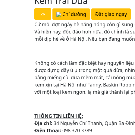
Kem Trái Dừa
Chỉ đường
Đặt giao ngay
26
Cứ mỗi đợt ngày hè nắng nóng còn gì sung
Và hiện nay, độc đáo hơn nữa, đó chính là s
mỗi dịp hè về ở Hà Nội. Nếu bạn đang muốn
Không có cách làm đặc biệt hay nguyên liệu 
được đựng đầy ú ụ trong một quả dừa, nhìn h
bằng miếng cùi dừa mềm mát, cái nóng mùa 
kem xịn tại Hà Nội như Fanny, Baskin Robbi
với một loại kem ngon, lạ mà giá thành lại p
THÔNG TIN LIÊN HỆ:
Địa chỉ:
34 Nguyễn Chí Thanh, Quận Ba Đình
Điện thoại:
098 370 3789