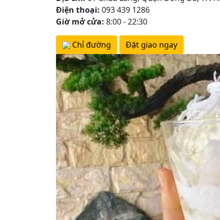
Điện thoại:
093 439 1286
Giờ mở cửa:
8:00 - 22:30
Chỉ đường
Đặt giao ngay