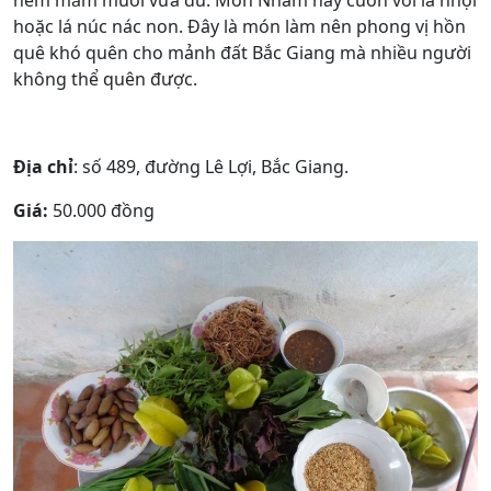
nêm mắm muối vừa đủ. Món Nham này cuốn với lá nhội
hoặc lá núc nác non. Đây là món làm nên phong vị hồn
quê khó quên cho mảnh đất Bắc Giang mà nhiều người
không thể quên được.
Địa chỉ
: số 489, đường Lê Lợi, Bắc Giang.
Giá:
50.000 đồng