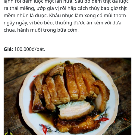
lạnh rồi đem luộc một lần nữa. Sau đó đem thịt đã luộc
ra thái miếng, ướp gia vị rồi hấp cách thủy bao giờ thịt
mềm nhũn là được. Khâu nhục làm xong có mùi thơm
ngậy ngậy, vị béo béo, thường được ăn kèm với dưa
chua, hành muối trong bữa cơm.
Giá
: 100.000đ/bát.