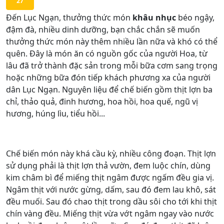
27
Đến Lục Ngạn, thưởng thức món
khâu nhục
béo ngậy,
đậm đà, nhiều dinh dưỡng, bạn chắc chắn sẽ muốn
thưởng thức món này thêm nhiều lần nữa và khó có thể
quên. Đây là món ăn có nguồn gốc của người Hoa, từ
lâu đã trở thành đặc sản trong mỗi bữa cơm sang trọng
hoặc những bữa đón tiếp khách phương xa của người
dân Lục Ngạn. Nguyên liệu để chế biến gồm thịt lợn ba
chỉ, thảo quả, đinh hương, hoa hồi, hoa quế, ngũ vị
hương, húng lìu, tiểu hồi...
Chế biến món này khá cầu kỳ, nhiều công đoạn. Thịt lợn
sử dụng phải là thịt lợn thả vườn, đem luộc chín, dùng
kim châm bì để miếng thịt ngâm được ngấm đều gia vị.
Ngâm thịt với nước gừng, dấm, sau đó đem lau khô, sát
đều muối. Sau đó chao thịt trong dầu sôi cho tới khi thịt
chín vàng đều. Miếng thịt vừa vớt ngâm ngay vào nước