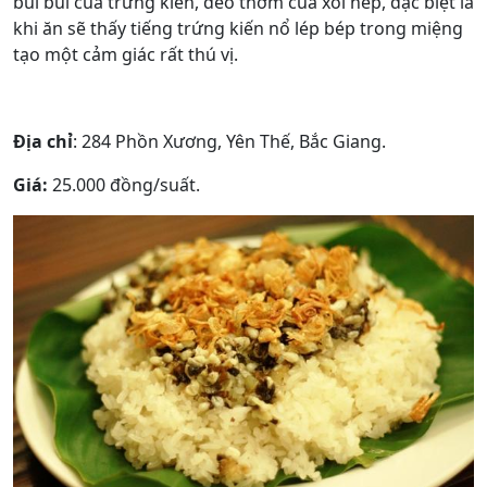
bùi bùi của trứng kiến, dẻo thơm của xôi nếp, đặc biệt là
khi ăn sẽ thấy tiếng trứng kiến nổ lép bép trong miệng
tạo một cảm giác rất thú vị.
Địa chỉ
: 284 Phồn Xương, Yên Thế, Bắc Giang.
Giá:
25.000 đồng/suất.