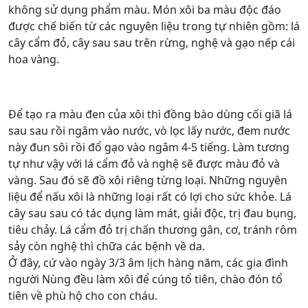
không sử dụng phẩm màu. Món xôi ba màu độc đáo
được chế biến từ các nguyên liệu trong tự nhiên gồm: lá
cây cẩm đỏ, cây sau sau trên rừng, nghệ và gạo nếp cái
hoa vàng.
Để tạo ra màu đen của xôi thì đồng bào dùng cối giã lá
sau sau rồi ngâm vào nước, vò lọc lấy nước, đem nước
này đun sôi rồi đổ gạo vào ngâm 4-5 tiếng. Làm tương
tự như vậy với lá cẩm đỏ và nghệ sẽ được màu đỏ và
vàng. Sau đó sẽ đồ xôi riêng từng loại. Những nguyên
liệu để nấu xôi là những loại rất có lợi cho sức khỏe. Lá
cây sau sau có tác dụng làm mát, giải độc, trị đau bụng,
tiêu chảy. Lá cẩm đỏ trị chấn thương gân, cơ, tránh rôm
sảy còn nghệ thì chữa các bệnh về da.
Ở đây, cứ vào ngày 3/3 âm lịch hàng năm, các gia đình
người Nùng đều làm xôi để cúng tổ tiên, chào đón tổ
tiên về phù hộ cho con cháu.