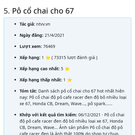
5.
Pô cổ chai cho 67
Tác giả:
ntvv.vn
Ngày đăng:
21/4/2021
Lượt xem:
76469
Xếp hạng:
1 ⭐ ( 73315 lượt đánh giá )
Xếp hạng cao nhất:
5 ⭐
Xếp hạng thấp nhất:
1 ⭐
Tóm tắt:
Danh sách pô cổ chai cho 67 hot nhất hiện
nay: Pô cổ chai độ pô cafe racer đen độ bô nhiều loại
xe 67, Honda CB, Dream, Wave..., pô spark......
Khớp với kết quả tìm kiếm:
06/12/2021 · Pô cổ chai
độ pô cafe racer đen độ bô nhiều loại xe 67, Honda
CB, Dream, Wave... Ảnh sản phẩm Pô cổ chai độ pô
cafe racer đen là ảnh thật 100% do shop tự chụp.