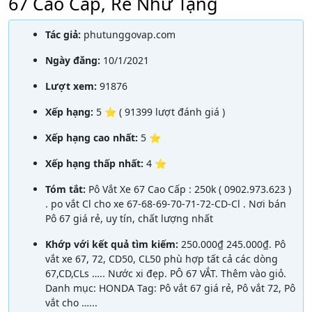
67 Cao Cấp, Rẻ Như Tặng
Tác giả:
phutunggovap.com
Ngày đăng:
10/1/2021
Lượt xem:
91876
Xếp hạng:
5 ⭐ ( 91399 lượt đánh giá )
Xếp hạng cao nhất:
5 ⭐
Xếp hạng thấp nhất:
4 ⭐
Tóm tắt:
Pô Vắt Xe 67 Cao Cấp : 250k ( 0902.973.623 )
. po vắt Cl cho xe 67-68-69-70-71-72-CD-Cl . Nơi bán
Pô 67 giá rẻ, uy tín, chất lượng nhất
Khớp với kết quả tìm kiếm:
250.000₫ 245.000₫. Pô
vắt xe 67, 72, CD50, CL50 phù hợp tất cả các dòng
67,CD,CLs ….. Nước xi đẹp. PÔ 67 VẮT. Thêm vào giỏ.
Danh mục: HONDA Tag: Pô vắt 67 giá rẻ, Pô vắt 72, Pô
vắt cho …...