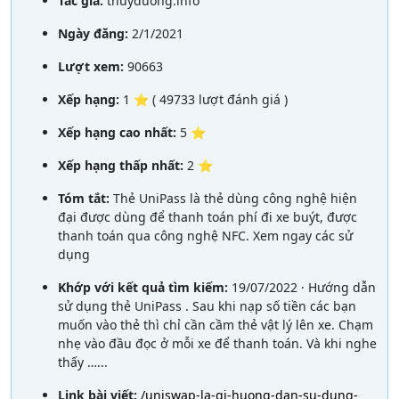
Tác giả:
thuyduong.info
Ngày đăng:
2/1/2021
Lượt xem:
90663
Xếp hạng:
1 ⭐ ( 49733 lượt đánh giá )
Xếp hạng cao nhất:
5 ⭐
Xếp hạng thấp nhất:
2 ⭐
Tóm tắt:
Thẻ UniPass là thẻ dùng công nghệ hiện
đại được dùng để thanh toán phí đi xe buýt, được
thanh toán qua công nghệ NFC. Xem ngay các sử
dụng
Khớp với kết quả tìm kiếm:
19/07/2022 · Hướng dẫn
sử dụng thẻ UniPass . Sau khi nạp số tiền các bạn
muốn vào thẻ thì chỉ cần cầm thẻ vật lý lên xe. Chạm
nhẹ vào đầu đọc ở mỗi xe để thanh toán. Và khi nghe
thấy …...
Link bài viết:
/uniswap-la-gi-huong-dan-su-dung-