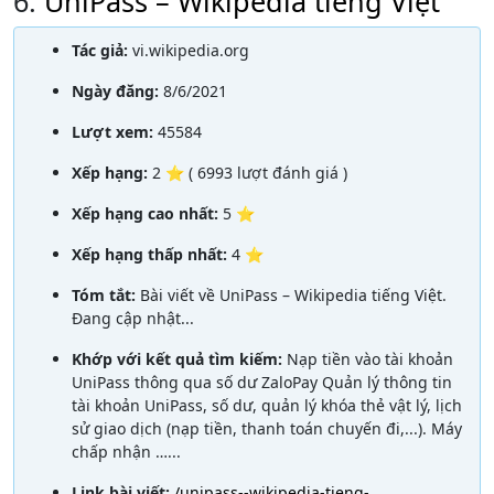
6.
UniPass – Wikipedia tiếng Việt
Tác giả:
vi.wikipedia.org
Ngày đăng:
8/6/2021
Lượt xem:
45584
Xếp hạng:
2 ⭐ ( 6993 lượt đánh giá )
Xếp hạng cao nhất:
5 ⭐
Xếp hạng thấp nhất:
4 ⭐
Tóm tắt:
Bài viết về UniPass – Wikipedia tiếng Việt.
Đang cập nhật...
Khớp với kết quả tìm kiếm:
Nạp tiền vào tài khoản
UniPass thông qua số dư ZaloPay Quản lý thông tin
tài khoản UniPass, số dư, quản lý khóa thẻ vật lý, lịch
sử giao dịch (nạp tiền, thanh toán chuyến đi,...). Máy
chấp nhận …...
Link bài viết:
/unipass--wikipedia-tieng-